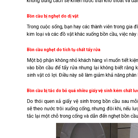
không đúng cách sẽ khiến nước thải khó thoát và dẫ
Bồn cầu bị nghẹt do dị vật
Trong cuộc sống, bạn hay các thành viên trong gia đìn
kim loại và các đồ vật khác xuống bồn cầu, việc này 
Bồn cầu nghẹt do tích tụ chất tẩy rửa
Một bộ phận không nhỏ khách hàng vì muốn tiết kiệm
vào bồn cầu để tẩy rửa nhưng lại không biết rằng kh
sinh vật có lợi. Điều này sẽ làm giảm khả năng phân
Bồn cầu bị tắc do bỏ quá nhiều giấy vệ sinh kém chất l
Do thói quen xả giấy vệ sinh trong bồn cầu sau mỗ
sẽ theo nước trôi xuống cống, nhưng đôi khi, nếu l
tắc lại một chỗ trong cống và dẫn đến nghẹt bồn cầu