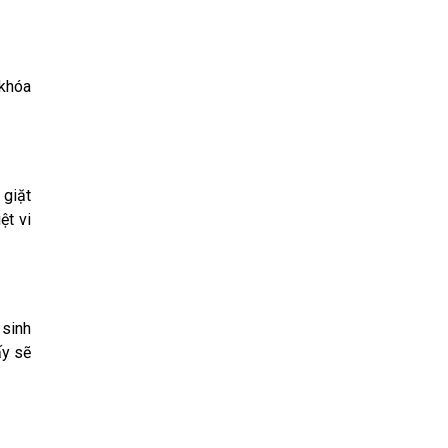
 khóa
 giặt
ệt vi
 sinh
ấy sẽ