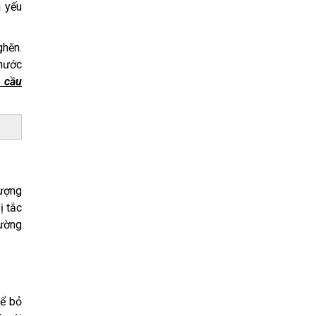
à yếu
ghẽn.
 nước
n cầu
lượng
ị tắc
đường
hể bỏ