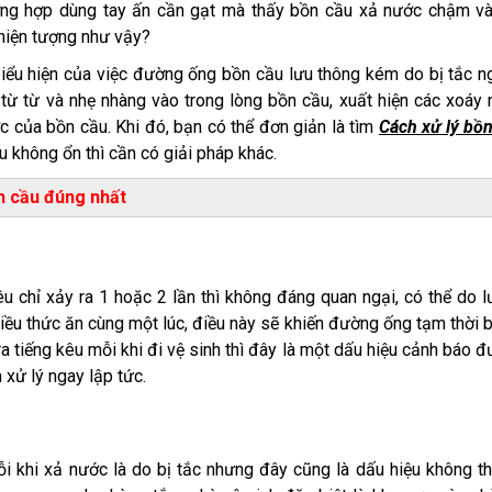
ờng hợp dùng tay ấn cần gạt mà thấy bồn cầu xả nước chậm v
hiện tượng như vậy?
iểu hiện của việc đường ống bồn cầu lưu thông kém do bị tắc n
từ từ và nhẹ nhàng vào trong lòng bồn cầu, xuất hiện các xoáy
 của bồn cầu. Khi đó, bạn có thể đơn giản là tìm
Cách xử lý bồ
ếu không ổn thì cần có giải pháp khác.
n cầu đúng nhất
u chỉ xảy ra 1 hoặc 2 lần thì không đáng quan ngại, có thể do 
ều thức ăn cùng một lúc, điều này sẽ khiến đường ống tạm thời b
ra tiếng kêu mỗi khi đi vệ sinh thì đây là một dấu hiệu cảnh báo 
xử lý ngay lập tức.
i khi xả nước là do bị tắc nhưng đây cũng là dấu hiệu không t