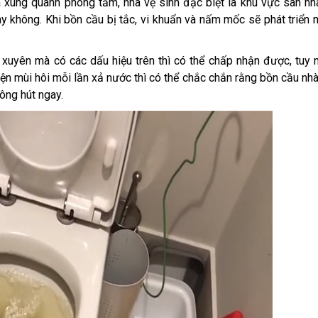
a xung quanh phòng tắm, nhà vệ sinh đặc biệt là khu vực sàn nh
y không. Khi bồn cầu bị tắc, vi khuẩn và nấm mốc sẽ phát triển
xuyên mà có các dấu hiệu trên thì có thể chấp nhận được, tuy 
ện mùi hôi mỗi lần xả nước thì có thể chắc chắn rằng bồn cầu nh
ông hút ngay.