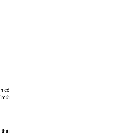
ản có
í mới
 thải