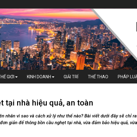
THẾ GIỚI
KINH DOANH
GIẢI TRÍ
THỂ THAO
PHÁP LU
 tại nhà hiệu quả, an toàn
n nhân vì sao và cách xử lý như thế nào? Bài viết dưới đây sẽ chỉ ra
ơn giản để thông bồn cầu nghẹt tại nhà, vừa đảm bảo hiệu quả, vừa 