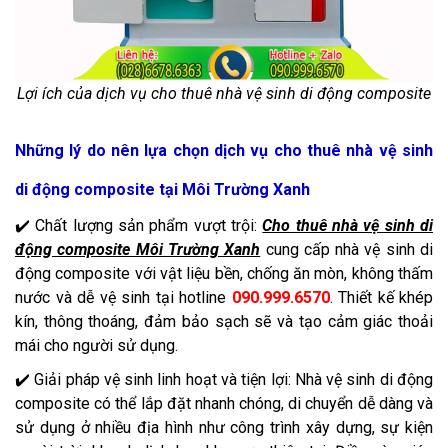
Lợi ích của dịch vụ cho thuê nhà vệ sinh di động composite
Những lý do nên lựa chọn dịch vụ cho thuê nhà vệ sinh
di động composite tại Môi Trường Xanh
✔️ Chất lượng sản phẩm vượt trội:
Cho thuê nhà vệ sinh di
động composite Môi Trường Xanh
cung cấp nhà vệ sinh di
động composite với vật liệu bền, chống ăn mòn, không thấm
nước và dễ vệ sinh tại hotline
090.999.6570
. Thiết kế khép
kín, thông thoáng, đảm bảo sạch sẽ và tạo cảm giác thoải
mái cho người sử dụng.
✔️ Giải pháp vệ sinh linh hoạt và tiện lợi: Nhà vệ sinh di động
composite có thể lắp đặt nhanh chóng, di chuyển dễ dàng và
sử dụng ở nhiều địa hình như công trình xây dựng, sự kiện