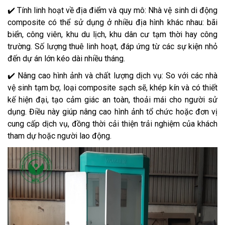
✔️ Tính linh hoạt về địa điểm và quy mô: Nhà vệ sinh di động
composite có thể sử dụng ở nhiều địa hình khác nhau: bãi
biển, công viên, khu du lịch, khu dân cư tạm thời hay công
trường. Số lượng thuê linh hoạt, đáp ứng từ các sự kiện nhỏ
đến dự án lớn kéo dài nhiều tháng.
✔️ Nâng cao hình ảnh và chất lượng dịch vụ: So với các nhà
vệ sinh tạm bợ, loại composite sạch sẽ, khép kín và có thiết
kế hiện đại, tạo cảm giác an toàn, thoải mái cho người sử
dụng. Điều này giúp nâng cao hình ảnh tổ chức hoặc đơn vị
cung cấp dịch vụ, đồng thời cải thiện trải nghiệm của khách
tham dự hoặc người lao động.