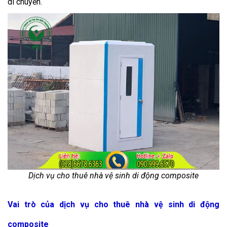
di chuyển.
Dịch vụ cho thuê nhà vệ sinh di động composite
Vai trò của dịch vụ cho thuê nhà vệ sinh di động
composite