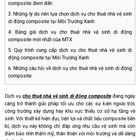
composite đem đến
Những lý do nên lựa chọn dịch vụ cho thuê nhà vệ sinh
di động composite tại Môi Trường Xanh
Bảng giá dịch vụ cho thuê nhà vệ sinh di động
composite mới nhất của MTX
Quy trình cung cấp dịch vụ cho thuê nhà vệ sinh di
động composite tại Môi Trường Xanh
Những câu hỏi về dịch vụ cho thuê nhà vệ sinh di động
composite
Dịch vụ
cho thuê nhà vệ sinh di động composite
đang ngày
càng trở thành giải pháp tối ưu cho các sự kiện ngoài trời,
công trường xây dựng hay khu vực thiếu cơ sở hạ tầng vệ
sinh. Với thiết kế hiện đại, tiện lợi và chất liệu composite bền
bỉ, dịch vụ này không chỉ đáp ứng nhu cầu vệ sinh mà còn
đảm bảo tính thẩm mỹ, thân thiện với môi trường và dễ dàng