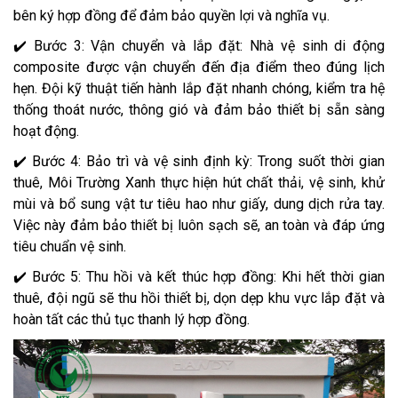
bên ký hợp đồng để đảm bảo quyền lợi và nghĩa vụ.
✔️ Bước 3: Vận chuyển và lắp đặt: Nhà vệ sinh di động
composite được vận chuyển đến địa điểm theo đúng lịch
hẹn. Đội kỹ thuật tiến hành lắp đặt nhanh chóng, kiểm tra hệ
thống thoát nước, thông gió và đảm bảo thiết bị sẵn sàng
hoạt động.
✔️ Bước 4: Bảo trì và vệ sinh định kỳ: Trong suốt thời gian
thuê, Môi Trường Xanh thực hiện hút chất thải, vệ sinh, khử
mùi và bổ sung vật tư tiêu hao như giấy, dung dịch rửa tay.
Việc này đảm bảo thiết bị luôn sạch sẽ, an toàn và đáp ứng
tiêu chuẩn vệ sinh.
✔️ Bước 5: Thu hồi và kết thúc hợp đồng: Khi hết thời gian
thuê, đội ngũ sẽ thu hồi thiết bị, dọn dẹp khu vực lắp đặt và
hoàn tất các thủ tục thanh lý hợp đồng.