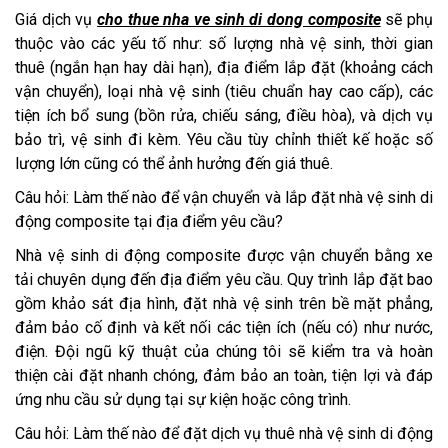
Giá dịch vụ
cho thue nha ve sinh di dong composite
sẽ phụ
thuộc vào các yếu tố như: số lượng nhà vệ sinh, thời gian
thuê (ngắn hạn hay dài hạn), địa điểm lắp đặt (khoảng cách
vận chuyển), loại nhà vệ sinh (tiêu chuẩn hay cao cấp), các
tiện ích bổ sung (bồn rửa, chiếu sáng, điều hòa), và dịch vụ
bảo trì, vệ sinh đi kèm. Yêu cầu tùy chỉnh thiết kế hoặc số
lượng lớn cũng có thể ảnh hưởng đến giá thuê.
Câu hỏi: Làm thế nào để vận chuyển và lắp đặt nhà vệ sinh di
động composite tại địa điểm yêu cầu?
Nhà vệ sinh di động composite được vận chuyển bằng xe
tải chuyên dụng đến địa điểm yêu cầu. Quy trình lắp đặt bao
gồm khảo sát địa hình, đặt nhà vệ sinh trên bề mặt phẳng,
đảm bảo cố định và kết nối các tiện ích (nếu có) như nước,
điện. Đội ngũ kỹ thuật của chúng tôi sẽ kiểm tra và hoàn
thiện cài đặt nhanh chóng, đảm bảo an toàn, tiện lợi và đáp
ứng nhu cầu sử dụng tại sự kiện hoặc công trình.
Câu hỏi: Làm thế nào để đặt dịch vụ thuê nhà vệ sinh di động