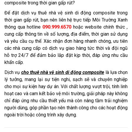
composite trong thời gian gấp rút?
Để đặt dịch vụ thuê nhà vệ sinh di động composite trong
thời gian gấp rút, bạn nên liên hệ trực tiếp Môi Trường Xanh
thông qua hotline
090.999.6570
hoặc website chính thức ,
cung cấp thông tin về số lượng, địa điểm, thời gian sử dụng
và yêu cầu cụ thể. Xác nhận đơn hàng nhanh chóng, ưu tiên
các nhà cung cấp có dịch vụ giao hàng tức thời và đội ngũ
hỗ trợ 24/7 để đảm bảo lắp đặt kịp thời, đáp ứng nhu cầu
khẩn cấp.
Dịch vụ
cho thuê nhà vệ sinh di động composite
là lựa chọn
lý tưởng, mang lại sự tiện nghi, sạch sẽ và chuyên nghiệp
cho mọi sự kiện hay dự án. Với chất lượng vượt trội, tính linh
hoạt cao và cam kết bảo vệ môi trường, giải pháp này không
chỉ đáp ứng nhu cầu thiết yếu mà còn nâng tầm trải nghiệm
người dùng, góp phần tạo nên thành công cho các hoạt động
ngoài trời hoặc công trình xây dựng.