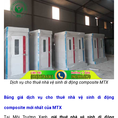
Dịch vụ cho thuê nhà vệ sinh di động composite MTX
Bảng giá dịch vụ cho thuê nhà vệ sinh di động
composite mới nhất của MTX
Tại Môi Trường Xanh,
giá thuê nhà vệ sinh di động