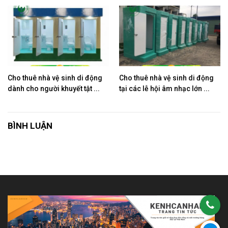
Cho thuê nhà vệ sinh di động
Cho thuê nhà vệ sinh di động
dành cho người khuyết tật ...
tại các lễ hội âm nhạc lớn ...
BÌNH LUẬN