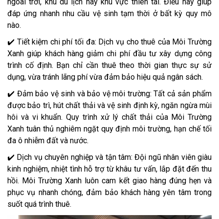
ngoài trời, khu du lịch hay khu vực thiên tai. Điều này giúp
đáp ứng nhanh nhu cầu vệ sinh tạm thời ở bất kỳ quy mô
nào.
✔️ Tiết kiệm chi phí tối đa: Dịch vụ cho thuê của Môi Trường
Xanh giúp khách hàng giảm chi phí đầu tư xây dựng công
trình cố định. Bạn chỉ cần thuê theo thời gian thực sự sử
dụng, vừa tránh lãng phí vừa đảm bảo hiệu quả ngân sách.
✔️ Đảm bảo vệ sinh và bảo vệ môi trường: Tất cả sản phẩm
được bảo trì, hút chất thải và vệ sinh định kỳ, ngăn ngừa mùi
hôi và vi khuẩn. Quy trình xử lý chất thải của Môi Trường
Xanh tuân thủ nghiêm ngặt quy định môi trường, hạn chế tối
đa ô nhiễm đất và nước.
✔️ Dịch vụ chuyên nghiệp và tận tâm: Đội ngũ nhân viên giàu
kinh nghiệm, nhiệt tình hỗ trợ từ khâu tư vấn, lắp đặt đến thu
hồi. Môi Trường Xanh luôn cam kết giao hàng đúng hẹn và
phục vụ nhanh chóng, đảm bảo khách hàng yên tâm trong
suốt quá trình thuê.