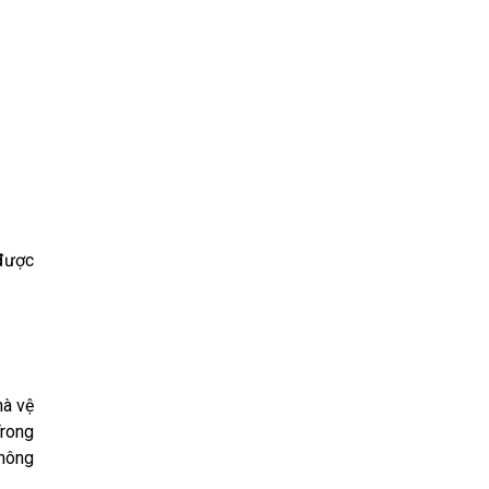
 được
hà vệ
Trong
thông