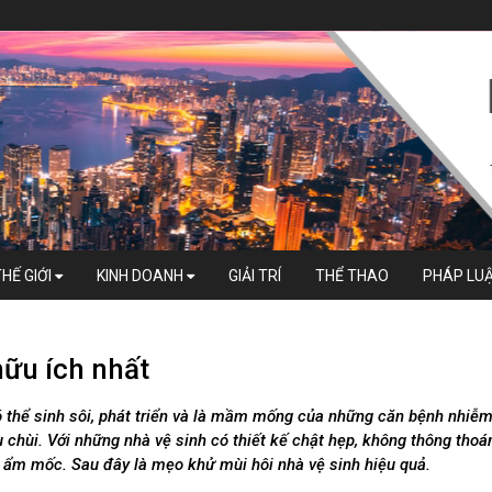
THẾ GIỚI
KINH DOANH
GIẢI TRÍ
THỂ THAO
PHÁP LU
hữu ích nhất
 có thể sinh sôi, phát triển và là mầm mống của những căn bệnh nhiễ
chùi. Với những nhà vệ sinh có thiết kế chật hẹp, không thông thoá
ặc ẩm mốc. Sau đây là mẹo khử mùi hôi nhà vệ sinh hiệu quả.