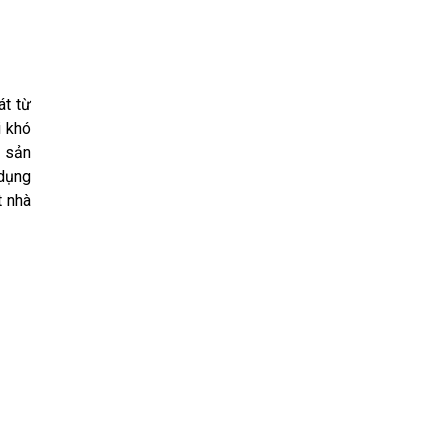
át từ
i khó
g sản
 dụng
t nhà