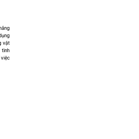
 nắng
 dụng
g vật
 tình
 việc