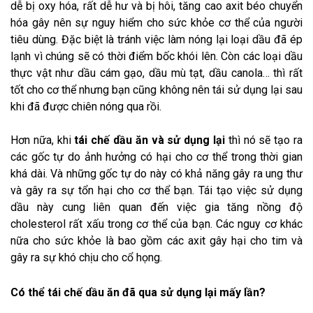
dễ bị oxy hóa, rất dễ hư và bị hôi, tăng cao axit béo chuyển
hóa gây nên sự nguy hiểm cho sức khỏe cơ thể của người
tiêu dùng. Đặc biệt là tránh việc làm nóng lại loại dầu đã ép
lạnh vì chúng sẽ có thời điểm bốc khói lên. Còn các loại dầu
thực vật như dầu cám gạo, dầu mù tạt, dầu canola… thì rất
tốt cho cơ thể nhưng bạn cũng không nên tái sử dụng lại sau
khi đã được chiên nóng qua rồi.
Hơn nữa, khi
tái chế dầu ăn và sử dụng lại
thì nó sẽ tạo ra
các gốc tự do ảnh hưởng có hại cho cơ thể trong thời gian
khá dài. Và những gốc tự do này có khả năng gây ra ung thư
và gây ra sự tổn hại cho cơ thể bạn. Tái tạo việc sử dụng
dầu này cung liên quan đến việc gia tăng nồng độ
cholesterol rất xấu trong cơ thể của bạn. Các nguy cơ khác
nữa cho sức khỏe là bao gồm các axit gây hại cho tim và
gây ra sự khó chịu cho cổ họng.
Có thể tái chế dầu ăn đã qua sử dụng lại mấy lần?