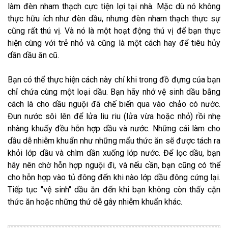
làm đèn nham thạch cực tiện lợi tại nhà. Mặc dù nó không
thực hữu ích như đèn dầu, nhưng đèn nham thạch thực sự
cũng rất thú vị. Và nó là một hoạt động thú vị để bạn thực
hiện cùng với trẻ nhỏ và cũng là một cách hay để tiêu hủy
dần dầu ăn cũ.
Bạn có thể thực hiện cách này chỉ khi trong đồ đựng của bạn
chỉ chứa cùng một loại dầu. Bạn hãy nhớ vệ sinh dầu bằng
cách là cho dầu nguội đã chế biến qua vào chảo có nước.
Đun nước sôi lên để lửa liu riu (lửa vừa hoặc nhỏ) rồi nhẹ
nhàng khuấy đều hỗn hợp dầu và nước. Những cái làm cho
dầu dễ nhiễm khuẩn như những mẩu thức ăn sẽ được tách ra
khỏi lớp dầu và chìm dần xuống lớp nước. Để lọc dầu, bạn
hãy nên chờ hỗn hợp nguội đi, và nếu cần, bạn cũng có thể
cho hỗn hợp vào tủ đông đến khi nào lớp dầu đông cứng lại.
Tiếp tục "vệ sinh" dầu ăn đến khi bạn không còn thấy cặn
thức ăn hoặc những thứ dễ gây nhiễm khuẩn khác.