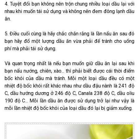
4. Tuyệt đối bạn không nên trộn chung nhiều loại dầu lại với
nhau khi muốn tái sử dụng và không nên đem đông lạnh dầu
ăn.
5. Điều cuối cùng là hãy chắc chắn rằng là lần nấu ăn sau đó
bạn hãy đổ một lượng dầu ăn vừa phải để tránh cho uống
phí mà phải tái sử dụng.
Và quan trọng nhất là nếu bạn muốn giữ dầu ăn lại sau khi
bạn nấu nướng, chiên, xào... thì phải biết được cái thời điểm
bốc khói của dầu mà tránh. Mỗi một loại dầu đều có một
nhiệt độ bốc khói rất khác nhau như dầu đậu nành là 241 độ
C, dầu hướng dương ở 246 độ C, Canala 238 độ C, dầu oliu
190 độ C... Mỗi lần dầu ăn được sử dụng trở lại như vậy là
mỗi lần nhiệt độ bốc khói của loại dầu đó lại bị giảm xuống.