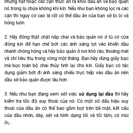
những hạt hoặc các cặn thức ăn ra khỏi dầu ăn và bảo quản
nó trong lọ chứa không khí kín. Nếu như bạn không lọc ra các
cặn thì nguy cơ cao là rất có thể dầu ăn của bạn sẽ bị ôi và
hỏng luôn.
2. Hãy đóng thật chặt nắp chai và bảo quản nó ở tủ có cửa
đóng kín để hạn chế bớt các ánh sáng lọt vào khiến dầu
nhanh chóng hỏng và hãy bảo quản ở nơi khô ráo, thoáng mát
và chỉ tiêu thụ trong vòng một tháng. Bạn hãy dùng giấy bạc
mà bọc toàn bộ chai thủy tinh lại cho kín. Giấy bạc có tác
dụng giảm bớt đi ánh sáng chiếu trực tiếp vào dầu ăn nên
dầu sẽ bảo quản được lâu hơn.
3. Nếu như bạn đang xem xét việc
sử dụng lại dầu
thì hãy
kiểm tra tốc độ suy thoái của nó. Có một số dấu hiệu suy
thoái của dầu ăn có thể bao gồm bọt trên bề mặt, kết cấu
của dầu nhờn, dày, sệt và hình dạng tối và tối tăm, có mùi
ôi,...